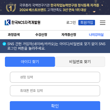
한국NCS자격개발원
로그인
회원가입
메뉴
과정검색
수강신청
자격증신청
나의강의실
SNS 간편 가입자(네이버/카카오)는 아이디/비밀번호 찾기 없이 SNS
로그인 버튼을 눌러주세요.
아이디 찾기
비밀번호 찾기
확인