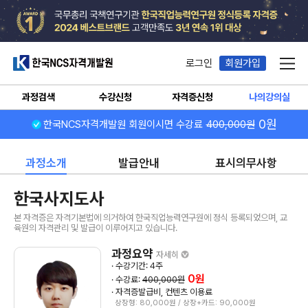
한국NCS자격개발원
로그인
회원가입
메뉴
과정검색
수강신청
자격증신청
나의강의실
0원
한국NCS자격개발원 회원이시면 수강료
400,000원
과정소개
발급안내
표시의무사항
한국사지도사
본 자격증은 자격기본법에 의거하여 한국직업능력연구원에 정식 등록되었으며, 교
육원의 자격관리 및 발급이 이루어지고 있습니다.
과정요약
자세히
· 수강기간: 4주
0원
· 수강료:
400,000원
· 자격증발급비, 컨텐츠 이용료
상장형: 80,000원 / 상장+카드: 90,000원