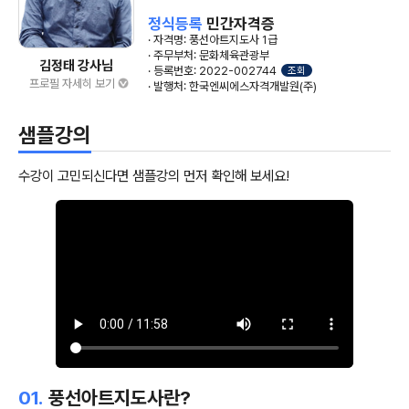
정식등록
민간자격증
· 자격명: 풍선아트지도사 1급
· 주무부처: 문화체육관광부
김정태 강사님
· 등록번호: 2022-002744
조회
프로필 자세히 보기
· 발행처: 한국엔씨에스자격개발원(주)
샘플강의
수강이 고민되신다면 샘플강의 먼저 확인해 보세요!
01.
풍선아트지도사란?