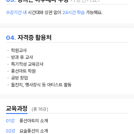
수강기간 내
시간대와 상관 없이
24시간 학습
가능해요.
04.
자격증 활용처
ㆍ 학원교사
ㆍ 방과 후 교사
ㆍ 특기적성 교육강사
ㆍ 풍선아트 학원
ㆍ 공방 창업
ㆍ 돌잔치, 행사장식 등 아티스트 활동
교육과정
(총 16강)
01강
풍선아트의 소개
02강
요술풍선의 소개