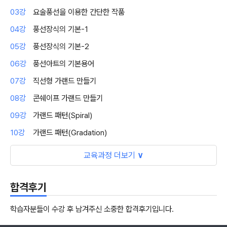
03강
요술풍선을 이용한 간단한 작품
04강
풍선장식의 기본-1
05강
풍선장식의 기본-2
06강
풍선아트의 기본용어
07강
직선형 가랜드 만들기
08강
콘쉐이프 가랜드 만들기
09강
가랜드 패턴(Spiral)
10강
가랜드 패턴(Gradation)
교육과정 더보기
∨
합격후기
학습자분들이 수강 후 남겨주신 소중한 합격후기입니다.