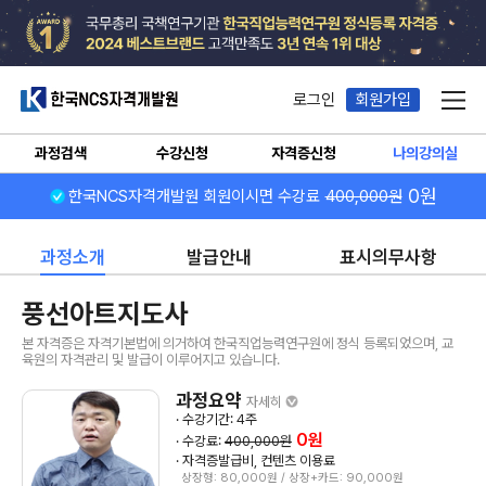
한국NCS자격개발원
로그인
회원가입
메뉴
과정검색
수강신청
자격증신청
나의강의실
0원
한국NCS자격개발원 회원이시면 수강료
400,000원
과정소개
발급안내
표시의무사항
풍선아트지도사
본 자격증은 자격기본법에 의거하여 한국직업능력연구원에 정식 등록되었으며, 교
육원의 자격관리 및 발급이 이루어지고 있습니다.
과정요약
자세히
· 수강기간: 4주
0원
· 수강료:
400,000원
· 자격증발급비, 컨텐츠 이용료
상장형: 80,000원 / 상장+카드: 90,000원