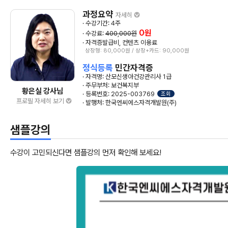
과정요약
자세히
· 수강기간: 4주
0원
· 수강료:
400,000원
· 자격증발급비, 컨텐츠 이용료
상장형: 80,000원 / 상장+카드: 90,000원
정식등록
민간자격증
· 자격명: 산모신생아건강관리사 1급
· 주무부처: 보건복지부
황은실 강사님
· 등록번호: 2025-003769
조회
프로필 자세히 보기
· 발행처: 한국엔씨에스자격개발원(주)
샘플강의
수강이 고민되신다면 샘플강의 먼저 확인해 보세요!