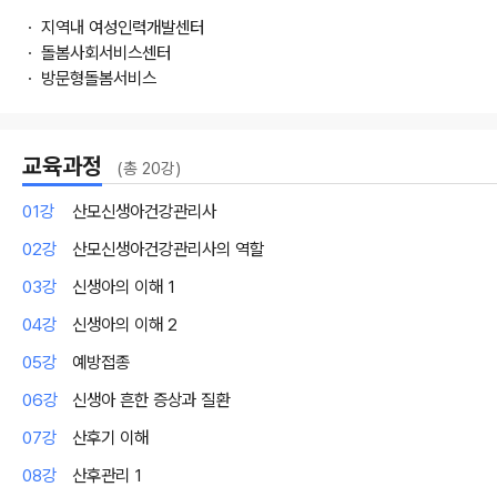
ㆍ 지역내 여성인력개발센터
ㆍ 돌봄사회서비스센터
ㆍ 방문형돌봄서비스
교육과정
(총 20강)
01강
산모신생아건강관리사
02강
산모신생아건강관리사의 역할
03강
신생아의 이해 1
04강
신생아의 이해 2
05강
예방접종
06강
신생아 흔한 증상과 질환
07강
산후기 이해
08강
산후관리 1