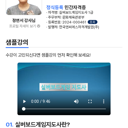
정식등록
민간자격증
· 자격명: 실버보드게임지도사 1급
· 주무부처: 문화체육관광부
정연서 강사님
· 등록번호: 2024-000461
조회
프로필 자세히 보기
· 발행처: 한국엔씨에스자격개발원(주)
샘플강의
수강이 고민되신다면 샘플강의 먼저 확인해 보세요!
01.
실버보드게임지도사란?