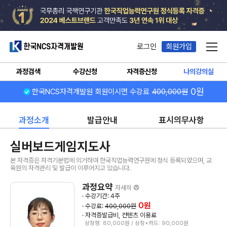
한국NCS자격개발원
로그인
회원가입
메뉴
과정검색
수강신청
자격증신청
나의강의실
0원
한국NCS자격개발원 회원이시면 수강료
400,000원
과정소개
발급안내
표시의무사항
실버보드게임지도사
본 자격증은 자격기본법에 의거하여 한국직업능력연구원에 정식 등록되었으며, 교
육원의 자격관리 및 발급이 이루어지고 있습니다.
과정요약
자세히
· 수강기간: 4주
0원
· 수강료:
400,000원
· 자격증발급비, 컨텐츠 이용료
상장형: 80,000원 / 상장+카드: 90,000원