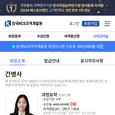
한국NCS자격개발원
로그인
회원가입
메뉴
과정검색
수강신청
자격증신청
나의강의실
0원
한국NCS자격개발원 회원이시면 수강료
400,000원
과정소개
발급안내
표시의무사항
간병사
본 자격증은 자격기본법에 의거하여 한국직업능력연구원에 정식 등록되었으며, 교
육원의 자격관리 및 발급이 이루어지고 있습니다.
과정요약
자세히
· 수강기간: 4주
0원
· 수강료:
400,000원
· 자격증발급비, 컨텐츠 이용료
상장형: 80,000원 / 상장+카드: 90,000원