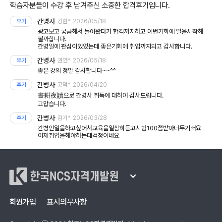
학습자분들이 수강 후 남겨주신 소중한 합격후기입니다.
간병사
후기
강현*
2026/05/18
광고보고 궁금해서 들어왔다가 합격까지하고 이번기회에 일을시작해
볼까합니다.
간병일에 관심이있었는데 좋은기회에 취업까지되고 감사합니다.
간병사
후기
권연*
2026/05/18
좋은 강의 정말 감사합니다~~^^
간병사
후기
고덕*
2026/04/20
晝耕夜讀으로 간병사 취득에 대하여 감사드립니다.
고맙습니다.
간병사
후기
김기*
2026/03/28
간병인일을하고싶어서교육을열심히듣고시험100점받아너무기뻐요
이제취업을해야하는데걱정이네요
한국NCS자격개발원
회원가입
표시의무사항