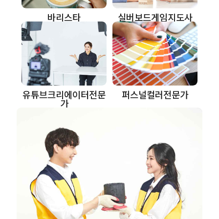
바리스타
실버보드게임지도사
유튜브크리에이터전문
퍼스널컬러전문가
가