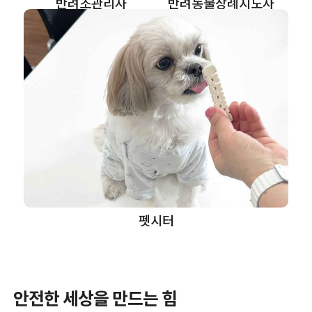
반려조관리사
반려동물장례지도사
펫시터
안전한 세상을 만드는 힘