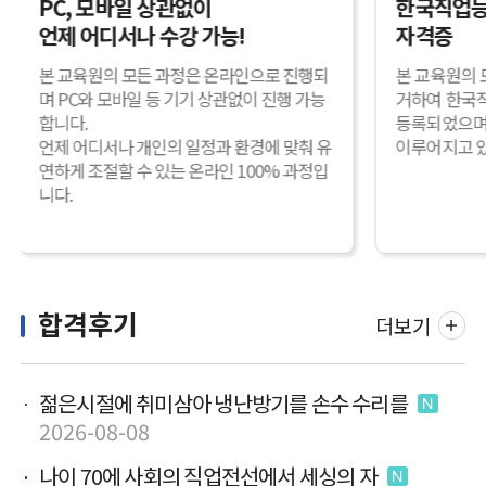
한국직업능력연구원 정식 등록
한국NCS
자격증
혁신성장유
본 교육원의 모든 자격증은 자격기본법에 의
우수한 기술
거하여 한국직업능력연구원에 정식
아 중소벤처 
등록되었으며, 교육원의 자격관리 및 발급이
처기업 인증
이루어지고 있습니다.
통해 새로운
인재들을 양
을 확대할 수
있습니다.
합격후기
더보기
젊은시절에 취미삼아 냉난방기를 손수 수리를
2026-08-08
나이 70에 사회의 직업전선에서 세싱의 자