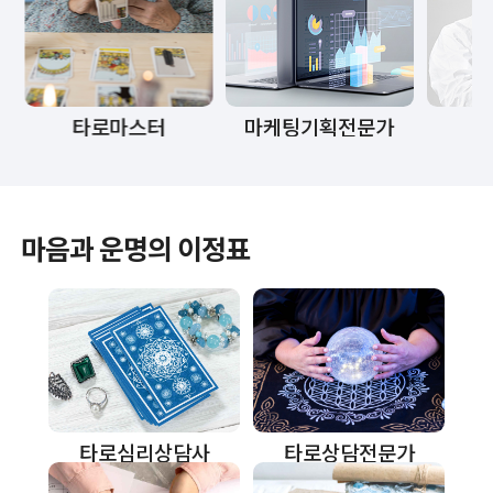
데
마케팅기획전문가
방역관리사
마음과 운명의 이정표
타로상담전문가
타로심리상담사