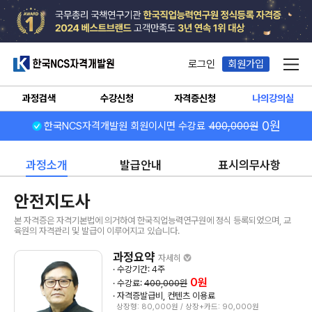
한국NCS자격개발원
로그인
회원가입
메뉴
과정검색
수강신청
자격증신청
나의강의실
0원
한국NCS자격개발원 회원이시면 수강료
400,000원
과정소개
발급안내
표시의무사항
안전지도사
본 자격증은 자격기본법에 의거하여 한국직업능력연구원에 정식 등록되었으며, 교
육원의 자격관리 및 발급이 이루어지고 있습니다.
과정요약
자세히
· 수강기간: 4주
0원
· 수강료:
400,000원
· 자격증발급비, 컨텐츠 이용료
상장형: 80,000원 / 상장+카드: 90,000원