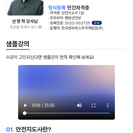
정식등록
민간자격증
· 자격명: 안전지도사 1급
· 주무부처: 행정안전부
선 영 학 강사님
· 등록번호: 2022-002725
조회
프로필 자세히 보기
· 발행처: 한국엔씨에스자격개발원(주)
샘플강의
수강이 고민되신다면 샘플강의 먼저 확인해 보세요!
01.
안전지도사란?