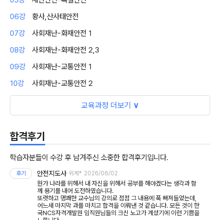
06강
황사,산사태안전
07강
사회재난-화재안전 1
08강
사회재난-화재안전 2,3
09강
사회재난-교통안전 1
10강
사회재난-교통안전 2
교육과정 더보기
∨
합격후기
학습자분들이 수강 후 남겨주신 소중한 합격후기입니다.
안전지도사
후기
위계*
2026/06/02
뭔가 나라를 위해서 내 자신을 위해서 공부를 해야겠다는 생각과 함
께 용기를 내어 도전하였습니다.
또렷하고 명쾌한 교수님의 강의로 점점 그 내용에 푹 빠져들었는데,
어느새 마지막 과를 마치고 합격을 이뤄낸 것 같습니다. 모든 것이 한
국NCS자격개발원 임직원님들의 크신 노고가 계셨기에 이런 기쁨을