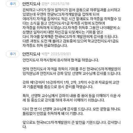
안전지도사
후기
김현*
2025/12/18
은퇴하고 나이가 많아 일자리가 없어 운동으로 하루일과를 소비하고
있었는데 우연히 한굳NCS자격개발원을 접하게 되어
여러가지 자격을 집에서도 적은 시간 할애로도 자격증을 취득할수 있
다는 소식을 듣고 안전지도사1급 자격증 시험에 도전하여
자격증을 취득하게 되었습니다.자격증 취득후 그동안 나이때문에 소
심했던 일자리에 대한 자신감을 되찿게되는 기회를 얻고
다시 자아를 찿게해준 한국NCS자격 개발원에게 감사를 드림니다.
다른 과정도 도전 해 볼려고 검토중에 있으며 학교안전지도사1급도
자격증도 취득 완료하였습니다.
안전지도사
후기
박정*
2025/09/01
안전지도사 자격시험에 응시하여 합격을 하였습니다.
먼저 안전지도사 자격을 취득의 기회를 주신 한국NCS자격개발원의
임직원님과 안전지도사 강좌 담당 선영학 교수님께 감사를 드립니다.
강좌 제1강에서 16강좌까지 1차, 2차, 3차의 수강과 자료실에 교안
과 기출문제를 중심으로 응시 준비를 하였습니다.
특히, 선영학 교수님께서 강좌의 내용 중 용어 등을 이해하기 쉬운 사
례 등 중심으로 강의를 하여 주셔서 이해하기 쉬웠습니다.
다시 한 번 더 선영학 교수님께 감사를 드립니다. 모든 문항을 하나도
틀림없이 만점을 취득하게 돼 더 기쁩니다.
앞으로도 한국NCS자격개발원의 큰 발전을 기원드립니다. 감사합니
다.