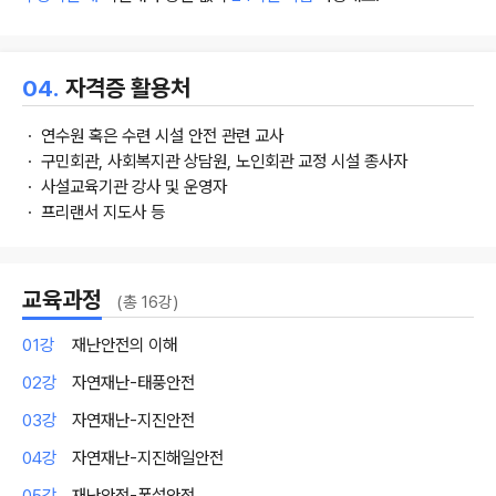
04.
자격증 활용처
ㆍ 연수원 혹은 수련 시설 안전 관련 교사
ㆍ 구민회관, 사회복지관 상담원, 노인회관 교정 시설 종사자
ㆍ 사설교육기관 강사 및 운영자
ㆍ 프리랜서 지도사 등
교육과정
(총 16강)
01강
재난안전의 이해
02강
자연재난-태풍안전
03강
자연재난-지진안전
04강
자연재난-지진해일안전
05강
재난안전-폭설안전