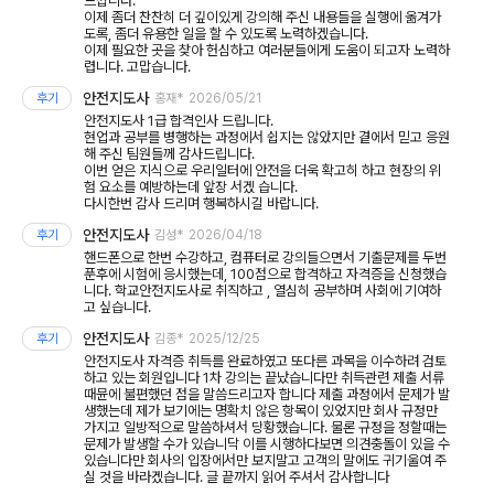
느낍니다.
이제 좀더 찬찬히 더 깊이있게 강의해 주신 내용들을 실행에 옮겨가
도록, 좀더 유용한 일을 할 수 있도록 노력하겠습니다.
이제 필요한 곳을 찾아 헌심하고 여러분들에게 도움이 되고자 노력하
렵니다. 고맙습니다.
안전지도사
후기
홍재*
2026/05/21
안전지도사 1급 합격인사 드립니다.
현업과 공부를 병행하는 과정에서 쉽지는 않았지만 곁에서 믿고 응원
해 주신 팀원들께 감사드립니다.
이번 얻은 지식으로 우리일터에 안전을 더욱 확고히 하고 현장의 위
험 요소를 예방하는데 앞장 서겠 습니다.
다시한번 감사 드리며 행복하시길 바랍니다.
안전지도사
후기
김성*
2026/04/18
핸드폰으로 한번 수강하고, 컴퓨터로 강의들으면서 기출문제를 두번
푼후에 시험에 응시했는데, 100점으로 합격하고 자격증을 신청했습
니다. 학교안전지도사로 취직하고 , 열심히 공부하며 사회에 기여하
고 싶습니다.
안전지도사
후기
김종*
2025/12/25
안전지도사 자격증 취득를 완료하였고 또다른 과목을 이수하려 검토
하고 있는 회원입니다 1차 강의는 끝났습니다만 취득관련 제출 서류
때뮨에 불편했던 점을 말씀드리고자 합니다 제출 과정에서 문제가 발
생했는데 제가 보기에는 명확치 않은 항목이 있었지만 회사 규정만
가지고 일방적으로 말씀하셔서 당황했습니다. 물론 규정을 정할때는
문제가 발생할 수가 있습니닥 이를 시행하다보면 의견충돌이 있을 수
있습니다만 회사의 입장에서만 보지말고 고객의 말에도 귀기울여 주
실 것을 바라겠습니다. 글 끝까지 읽어 주셔서 감사합니다