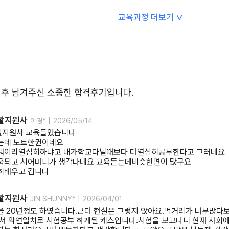
교육과정 더보기
∨
 후 남겨주신 소중한 합격후기입니다.
활지원사
이경* |
2026/05/14
활지원사 교육들었습니다
는데 노트한권이네요
뭐이리열심히하냐고 내가학교다닐때보다 더열심히공부한다고 그러네요
움되고 시어머니가 생각나네요 교육듣는데비슷한면이 많구요
히배우고 갑니다
활지원사
JIN SHUNNY* |
2026/04/01
을 20년정도 하였습니다.근더 현실은 그렇지 않아요.먹거리가 너무많다보
해서 의연일치로 시험공부 하게된 케스입니다.시험을 보고나니 현재 사회