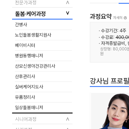
∧
전문가과정
∨
돌봄·케어과정
과정요약
자세히
간병사
· 수강기간: 4주
노인돌봄생활지원사
· 수강료:
400,
· 자격증발급비,
베이비시터
상장형: 80,000원
원
병원동행매니저
산모신생아건강관리사
산후관리사
강사님 프로
실버케어지도사
유품정리사
일상돌봄매니저
∧
시니어과정