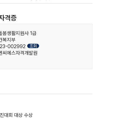
자격증
인돌봄생활지원사 1급
보건복지부
조회
23-002992
한국엔씨에스자격개발원
진대회 대상 수상