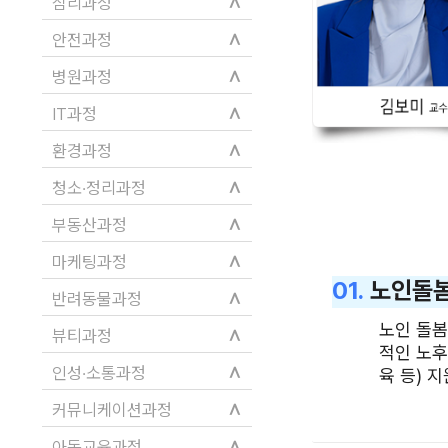
∧
심리과정
∧
안전과정
∧
병원과정
∧
IT과정
∧
환경과정
∧
청소·정리과정
∧
부동산과정
∧
마케팅과정
01.
노인돌
∧
반려동물과정
노인 돌봄
∧
뷰티과정
적인 노후
∧
인성·소통과정
육 등) 
∧
커뮤니케이션과정
∧
아동교육과정