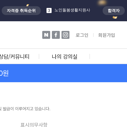
노인돌봄생활지원사
3
자격증 취득순위
합격자
학교안전지도사
4
자전거정비지도사
5
타로상담전문가
1
네이버
페이스북
인스타
로그인
회원가입
상담/커뮤니티
나의 강의실
0원
 발급이 이루어지고 있습니다.
표시의무사항