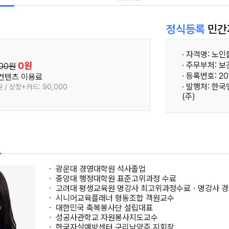
정식등록
민간
· 자격명: 노
0원
· 주무부처: 
000원
· 등록번호: 20
 컨텐츠 이용료
· 발행처: 
 / 상장+카드: 90,000
(주)
필
ㆍ 광운대 경영대학원 석사졸업
ㆍ 중앙대 행정대학원 표준고위과정 수료
ㆍ 고려대 평생교육원 명강사 최고위과정수료ㆍ명강사 경
ㆍ 시니어교육플래너 형동조합 객원교수
ㆍ 대한민국 축복봉사단 설립대표
ㆍ 성공사관학교 자원봉사지도교수
ㆍ 한국자살예방센터 구리남양주 지회장