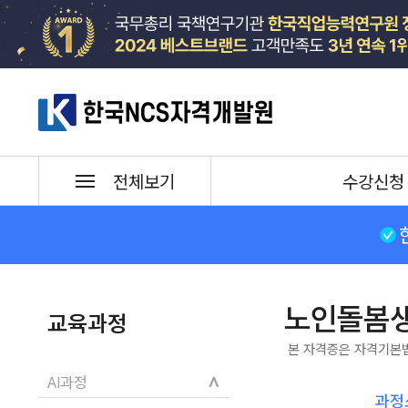
한국NCS자격개발원
수강신청
전체보기
노인돌봄
교육과정
본 자격증은 자격기본
∧
AI과정
과정