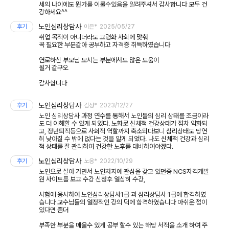
세의 나이에도 뭔가를 이룰수있음을 알려주셔서 감사합니다 모두 건
강하세요^^
노인심리상담사
후기
이은*
2025/05/27
취업 목적이 아니더라도 고령화 사회에 맞춰
꼭 필요한 부분같아 공부하고 자격증 취득하였습니다
연로하신 부모님 모시는 부분에서도 많은 도움이
될거 같구오
감사합니다
노인심리상담사
후기
김성*
2023/12/27
노인 심리상담사 과정 연수를 통해서 노인들의 심리 상태를 조금이라
도 더 이해할 수 있게 되었다. 노화로 신체적 건강상태가 점차 약화되
고, 정년퇴직등으로 사회적 역할까지 축소되다보니 심리상태도 당연
히 낮아질 수 밖에 없다는 것을 알게 되었다. 나도 신체적 건강과 심리
적 상태를 잘 관리하여 건강한 노후를 대비하여야겠다.
노인심리상담사
후기
노응*
2022/10/29
노인으로 살아 가면서 노인처지에 관심을 갖고 있던중 NCS자격개발
원 사이트를 보고 수강 신청후 열심히 수강,
시험에 응시하여 노인심리상담사1급 과 심리상담사 1급에 합격하였
습니다 교수님들의 열정적인 강의 덕에 합격하였습니다 아쉬운 점이
있다면 좀더
부족한 부분을 메울수 있게 공부 할수 있는 해당 서적을 소개 하여 주