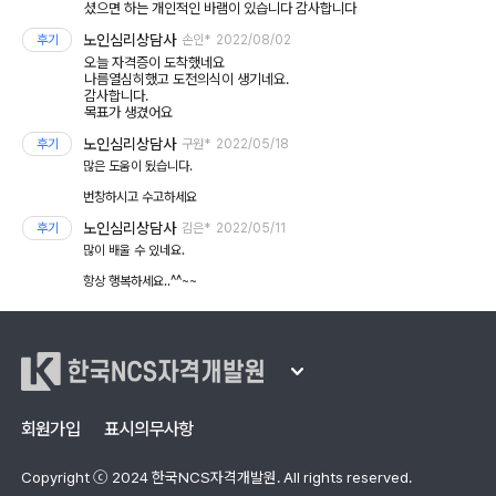
셨으면 하는 개인적인 바램이 있습니다 감사합니다
노인심리상담사
후기
손인*
2022/08/02
오늘 자격증이 도착했네요
나름열심히했고 도전의식이 생기네요.
감사합니다.
목표가 생겼어요
노인심리상담사
후기
구원*
2022/05/18
많은 도움이 됬습니다.
번창하시고 수고하세요
노인심리상담사
후기
김은*
2022/05/11
많이 배울 수 있네요.
항상 행복하세요..^^~~
한국NCS자격개발원
회원가입
표시의무사항
Copyright ⓒ 2024 한국NCS자격개발원. All rights reserved.