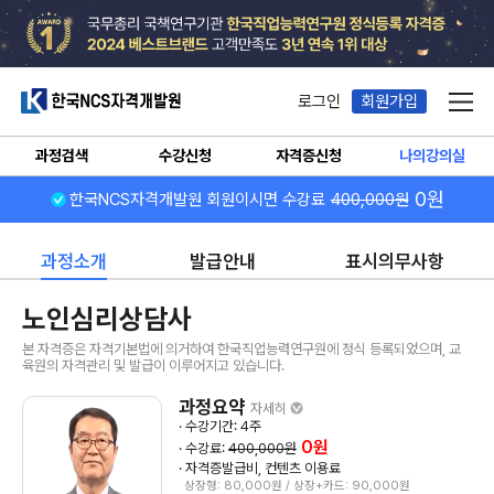
한국NCS자격개발원
로그인
회원가입
메뉴
과정검색
수강신청
자격증신청
나의강의실
0원
한국NCS자격개발원 회원이시면 수강료
400,000원
과정소개
발급안내
표시의무사항
노인심리상담사
본 자격증은 자격기본법에 의거하여 한국직업능력연구원에 정식 등록되었으며, 교
육원의 자격관리 및 발급이 이루어지고 있습니다.
과정요약
자세히
· 수강기간: 4주
0원
· 수강료:
400,000원
· 자격증발급비, 컨텐츠 이용료
상장형: 80,000원 / 상장+카드: 90,000원