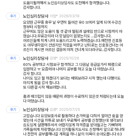
도움이될까해서 노인심리상담사도 도전해서 합격했습니다.
감사합니다.
노인심리상담사
후기
이업*
2026/03/19
요양원 근무중 휴무 날 우연히 들어간 유0 브에서 알게 되여 수강신
청부터 시험까지
근무에도 많은 도움이 될 것 같아 떨림과 설레임 반으로 시험까지 마
쳤습니다.무료강의라 더 망설임이 없었는지도 ...감사합니다.
어르신들께 작게 나마 도움드리고자 노력하겠습니다.예전엔 신호등
도 아무생각없이 건넸지만 직업을 바꾸고 난뒤로는 신호등건너는 어
르신이 계시면 어르싄 걸음에 마쳐 건너게 되더라구요..감사합니다.
노인심리상담사
후기
김영*
2025/10/26
60% 공부하고 시험보구 합격하고 그 다음날 응급실가서 페렴으로
입원하고 ㅠ 요즘에야 나머지 공부를 하고 오늘 다 마쳤습니다.
감사 합니다.
나이도 있고 뭘 하겠다기 보다는 배워보려구 시작 했는데 다행이도
마치게 됨을 감사 합니다.
또 다른걸 시작 해보려합니다.
홈과 매끄럽지 않음 때문에 과정이 수료하지 않은것 처럼되는데 오늘
다 마쳤습니다.
노인심리상담사
후기
김경*
2025/07/25
고맙습니다 요양보호사로 활동하다 손가락을 다쳐서 얼마간 쉼을 얻
었는데 시간을 허투로 보내기 무료해서 공부를 신청했는데 생각보다
심도있게 설명해주셔서 어렵지않게 자격증을 받아들고는 기뻐하며
가족들에게 자랑했습니다 인지활동지도사도 신청해서 앞으로 하나하
나 찬찬히 공부를해나갈 계획을 하니 삶의 의욕이 솟아오릅니다 63