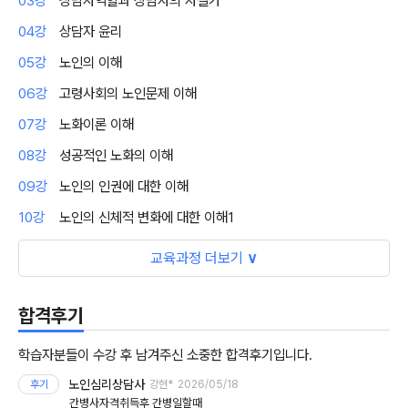
03강
상담자역할과 상담자의 자질가
04강
상담자 윤리
05강
노인의 이해
06강
고령사회의 노인문제 이해
07강
노화이론 이해
08강
성공적인 노화의 이해
09강
노인의 인권에 대한 이해
10강
노인의 신체적 변화에 대한 이해1
교육과정 더보기
∨
합격후기
학습자분들이 수강 후 남겨주신 소중한 합격후기입니다.
노인심리상담사
후기
강현*
2026/05/18
간병사자격취득후 간병일할때