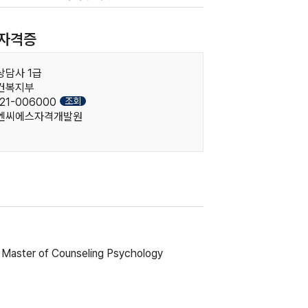
자격증
상담사 1급
보건복지부
조회
21-006000
한국엔씨에스자격개발원
aster of Counseling Psychology