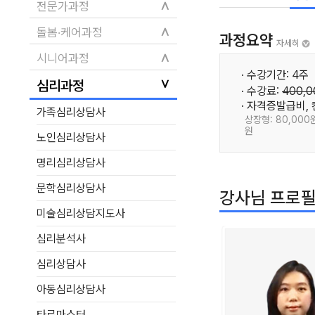
∧
전문가과정
∧
돌봄·케어과정
과정요약
자세히
∧
시니어과정
· 수강기간: 4주
∨
심리과정
· 수강료:
400,
· 자격증발급비,
가족심리상담사
상장형: 80,000원
원
노인심리상담사
명리심리상담사
문학심리상담사
강사님 프로
미술심리상담지도사
심리분석사
심리상담사
아동심리상담사
타로마스터