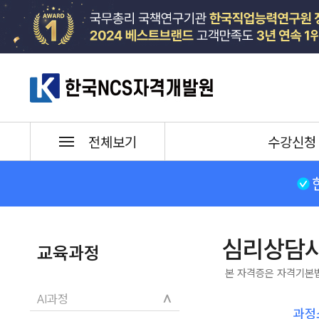
한국NCS자격개발원
수강신청
전체보기
심리상담
교육과정
본 자격증은 자격기본
∧
AI과정
과정