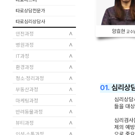
타로상담전문가
타로심리상담사
∧
안전과정
∧
병원과정
∧
IT과정
∧
환경과정
∧
청소·정리과정
01.
심리상
∧
부동산과정
심리상담사
∧
마케팅과정
들을 대상
∧
반려동물과정
심리검사는
∧
뷰티과정
제의 예방
∧
으로 중요
인성·소통과정