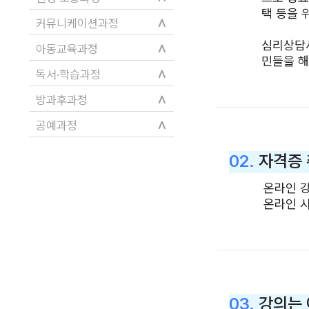
택 등을 
∧
커뮤니케이션과정
심리상담사
∧
아동교육과정
민들을 해
∧
독서·학습과정
∧
방과후과정
∧
공예과정
02.
자격증 
온라인 
온라인 시
03.
강의는 