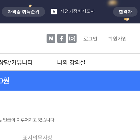
학교안전지도사
4
자전거정비지도사
자격증 취득순위
5
합격자
타로상담전문가
1
네이버
페이스북
인스타
로그인
회원가입
상담/커뮤니티
나의 강의실
0원
 발급이 이루어지고 있습니다.
표시의무사항