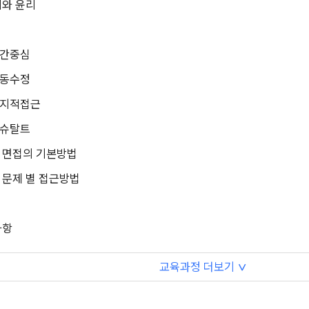
와 윤리
인간중심
행동수정
인지적접근
게슈탈트
- 면접의 기본방법
- 문제 별 접근방법
사항
교육과정 더보기
∨